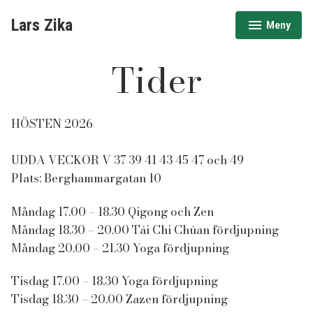
Hoppa
Lars Zika
Meny
till
expanderad
minimerad
innehåll
Tider
HÖSTEN 2026
UDDA VECKOR V 37 39 41 43 45 47 och 49
Plats: Berghammargatan 10
Måndag 17.00 – 18.30 Qigong och Zen
Måndag 18.30 – 20.00 Tái Chi Chúan fördjupning
Måndag 20.00 – 21.30 Yoga fördjupning
Tisdag 17.00 – 18.30 Yoga fördjupning
Tisdag 18.30 – 20.00 Zazen fördjupning